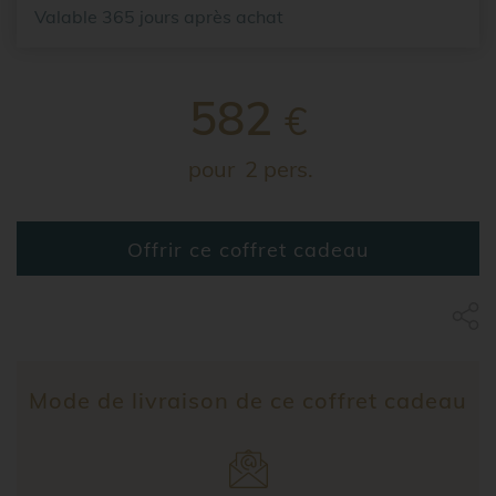
Valable 365 jours après achat
582
€
pour
2 pers.
Offrir ce coffret cadeau
Partage Face
apytheme
Part
Mode de livraison de ce coffret cadeau