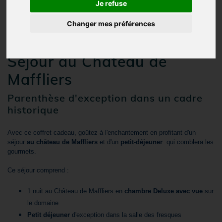
Je refuse
Changer mes préférences
Nouveau !
Séjour au Château de
Maffliers
Parenthèse d'exception dans un cadre
historique
Avec ce coffret cadeau, goûtez à l'enchantement en profitant d'un
séjour
au château de Maffliers
et d'un
petit-déjeuner
qui comblera les
gourmets.
Ce séjour comprend :
1 nuit au Château de Maffliers en
chambre Deluxe avec vue
sur
le domaine
Petit déjeuner
d'exception dans la salle des fresques