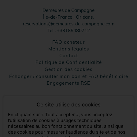
Demeures de Campagne
Île-de-France
.
Orléans,
reservations@demeures-de-campagne.com
Tel :
+33185480712
FAQ acheteur
↺
✕
Mentions légales
contact
Politique de Confidentialité
Gestion des cookies
Échanger / consulter mon bon et FAQ bénéficiaire
Engagements RSE
Ce site utilise des cookies
Console SecretBox ®
, éditeur de la solution de chèques et
coffrets cadeaux
En cliquant sur « Tout accepter », vous acceptez
l’utilisation de cookies à usages techniques
Partenaires médias :
SecretBox
nécessaires au bon fonctionnement du site, ainsi que
des cookies pour mesurer l'audience du site et de nos
×
Comment puis-je vous aider ?